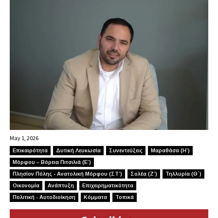
May 1, 2026
Επικαιρότητα
Δυτική Λευκωσία
Συνεντεύξεις
Μαραθάσα (Η’)
Μόρφου – Βόρεια Πιτσιλιά (Ε’)
Πλησίον Πόλης - Ανατολική Μόρφου (ΣΤ’)
Σολέα (Ζ’)
Τηλλυρία (Θ΄)
Οικονομία
Ανάπτυξη
Επιχειρηματικότητα
Πολιτική - Αυτοδιοίκηση
Κόμματα
Τοπικά