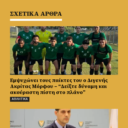
ΣΧΕΤΙΚΑ ΑΡΘΡΑ
Εμψυχώνει τους παίκτες του ο Διγενής
Ακρίτας Μόρφου – “Δείξτε δύναμη και
ακούραστη πίστη στο πλάνο”
ΑΘΛΗΤΙΚΑ