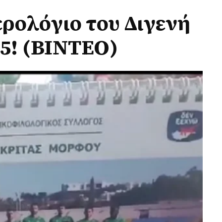
ρολόγιο του Διγενή
5! (ΒΙΝΤΕΟ)