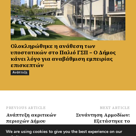
Ολοκληρώθηκε η ανάθεση των
υποστατικών στο Παλιό ΓΣΠ – Ο Δήμος
κάνει λόγο για αναβάθμιση εμπειρίας
επισκεπτών
Ανάπτυξη
PREVIOUS ARTICLE
NEXT ARTICLE
Ανάπτυξη ακριτικών
Συνάντηση Αρμοδίων:
περιοχών Δήμου
Εξετάστηκε το
Λευκωσίας ζητά η Επ.
ενδεχόμενο δημιουργίας
We are using cookies to give you the best experience on our
Εσωτερικών – Καμία
καταφυγίου αδεσπότων