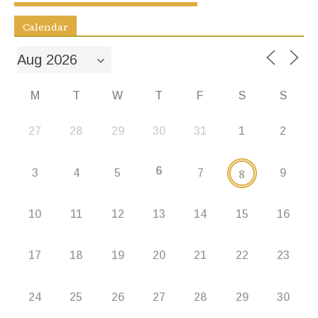
k
er
Calendar
M
T
W
T
F
S
S
27
28
29
30
31
1
2
6
8
3
4
5
7
9
10
11
12
13
14
15
16
17
18
19
20
21
22
23
24
25
26
27
28
29
30