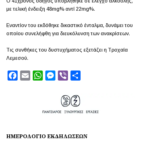
Ο 41χρονος οδηγός υποβλήθηκε σε έλεγχο αλκοόλης,
με τελική ένδειξη 48mg% αντί 22mg%.
Εναντίον του εκδόθηκε δικαστικό ένταλμα, δυνάμει του
οποίου συνελήφθη για διευκόλυνση των ανακρίσεων.
Τις συνθήκες του δυστυχήματος εξετάζει η Τροχαία
Λεμεσού.
F
E
W
M
Vi
S
a
m
h
e
b
h
c
ai
at
s
er
ar
e
l
s
s
e
b
A
e
o
p
n
o
p
g
ΗΜΕΡΟΛΟΓΙΟ ΕΚΔΗΛΩΣΕΩΝ