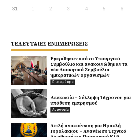
31
1
2
3
4
5
6
ΤΕΛΕΥΤΑΙΕΣ ΕΝΗΜΕΡΩΣΕΙΣ
Εγκρίθηκαν από το Υπουργικό
Συμβούλιο και ανακοινώθηκαν τα
νέα Διοικητικά Συμβούλια
ημικρατικών οργανισμών
Επικαιρότητα
Λευκωσία – Σύλληψη 16χρονου για
υπόθεση εμπρησμού
Αστυνομία
Διπλή ανακοίνωση για Ηρακλή
Γερολάκκου – Ανανέωσε Τεχνικό
Διευθυντή και Προπονητή Κ19 –