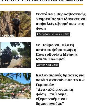
Συστάσεις Πυροσβεστικής
Υπηρεσίας για ιδανικές και
ασφαλείς εξορμήσεις στη
φύση
Εξορμήσεις - Που να πάω;
Σε Πούρο και Πλατή
απότισε φόρο τιμής η
Πρωτοβουλία Μνήμης
Ισαάκ Σολωμού
Δυτική Λευκωσία
Καλοκαιρινές δράσεις για
παιδιά ανακοίνωσε το Κ.Σ.
Γερακιών –
“Ανακαλύπτουμε τη
φύση…παίζουμε,
εξερευνούμε και
δημιουργούμε”