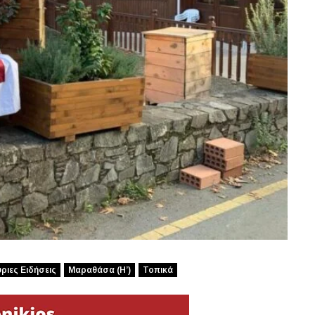
ριες Ειδήσεις
Μαραθάσα (Η’)
Τοπικά