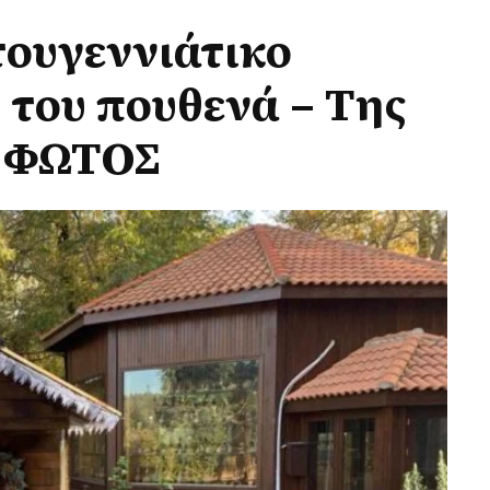
τουγεννιάτικο
 του πουθενά – Της
– ΦΩΤΟΣ