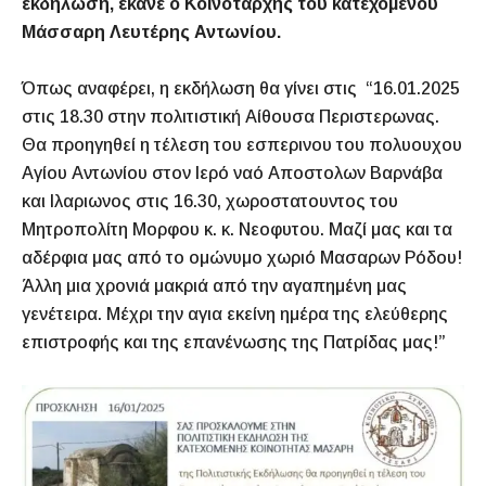
εκδήλωση, έκανε ο Κοινοτάρχης του κατεχόμενου
Μάσσαρη Λευτέρης Αντωνίου.
Όπως αναφέρει, η εκδήλωση θα γίνει στις “16.01.2025
στις 18.30 στην πολιτιστική Αίθουσα Περιστερωνας.
Θα προηγηθεί η τέλεση του εσπερινου του πολυουχου
Αγίου Αντωνίου στον Ιερό ναό Αποστολων Βαρνάβα
και Ιλαριωνος στις 16.30, χωροστατουντος του
Μητροπολίτη Μορφου κ. κ. Νεοφυτου. Μαζί μας και τα
αδέρφια μας από το ομώνυμο χωριό Μασαρων Ρόδου!
Άλλη μια χρονιά μακριά από την αγαπημένη μας
γενέτειρα. Μέχρι την αγια εκείνη ημέρα της ελεύθερης
επιστροφής και της επανένωσης της Πατρίδας μας!”