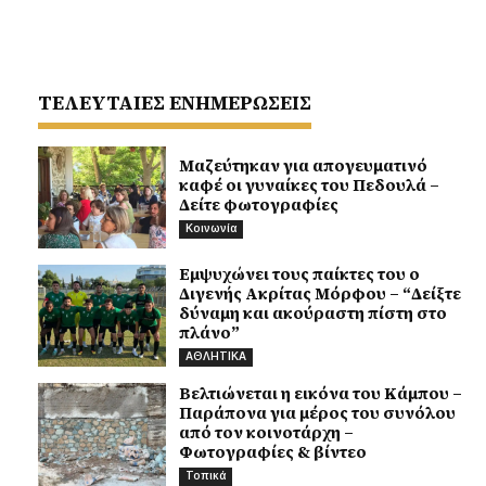
ΤΕΛΕΥΤΑΙΕΣ ΕΝΗΜΕΡΩΣΕΙΣ
Μαζεύτηκαν για απογευματινό
καφέ οι γυναίκες του Πεδουλά –
Δείτε φωτογραφίες
Κοινωνία
Εμψυχώνει τους παίκτες του ο
Διγενής Ακρίτας Μόρφου – “Δείξτε
δύναμη και ακούραστη πίστη στο
πλάνο”
ΑΘΛΗΤΙΚΑ
Βελτιώνεται η εικόνα του Κάμπου –
Παράπονα για μέρος του συνόλου
από τον κοινοτάρχη –
Φωτογραφίες & βίντεο
Τοπικά