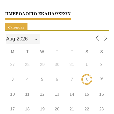
o
p
n
o
p
g
ΗΜΕΡΟΛΟΓΙΟ ΕΚΔΗΛΩΣΕΩΝ
k
er
Calendar
M
T
W
T
F
S
S
27
28
29
30
31
1
2
9
8
3
4
5
6
7
10
11
12
13
14
15
16
17
18
19
20
21
22
23