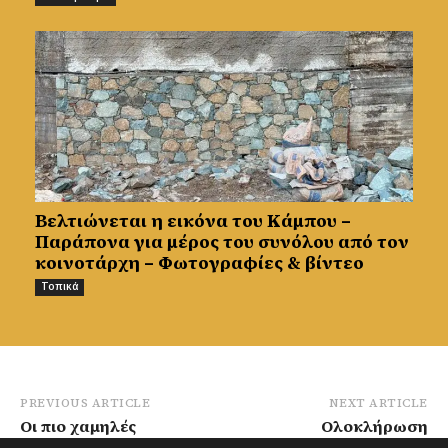
Βελτιώνεται η εικόνα του Κάμπου –
Παράπονα για μέρος του συνόλου από τον
κοινοτάρχη – Φωτογραφίες & βίντεο
Τοπικά
PREVIOUS ARTICLE
NEXT ARTICLE
Οι πιο χαμηλές
Ολοκλήρωση
θερμοκρασίες στη
Υπουργικού – Σε