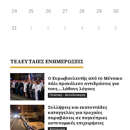
24
25
26
27
28
29
30
31
1
2
3
4
5
6
ΤΕΛΕΥΤΑΙΕΣ ΕΝΗΜΕΡΩΣΕΙΣ
Ο Ευρωβουλευτής από το Μένοικο
πάλι προκάλεσε αντιδράσεις για
τους… λάθους λόγους
Πολιτική - Αυτοδιοίκηση
Συλλήψεις και εκατοντάδες
καταγγελίες για τροχαίες
παραβάσεις σε παγκύπριες
αστυνομικές επιχειρήσεις
Αστυνομία