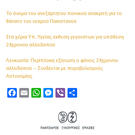
Το όνομα του ανεξάρτητου ποινικού ανακριτή για το
θάνατο του νεαρού Πακιστανού
Στα χέρια Υπ. Υγείας έκθεση γεγονότων για υπόθεση
24χρονου αλλοδαπού
Λευκωσία: Περίπλοκη εξίσωση ο φόνος 24χρονου
αλλοδαπού – Συνδέεται με πυροβολισμούς
Αστυνομίας
F
E
W
M
Vi
S
a
m
h
e
b
h
c
ai
at
s
er
ar
e
l
s
s
e
b
A
e