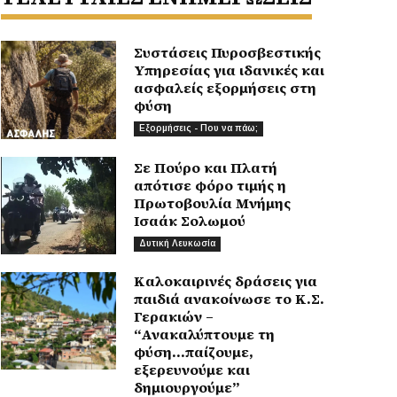
Συστάσεις Πυροσβεστικής
Υπηρεσίας για ιδανικές και
ασφαλείς εξορμήσεις στη
φύση
Εξορμήσεις - Που να πάω;
Σε Πούρο και Πλατή
απότισε φόρο τιμής η
Πρωτοβουλία Μνήμης
Ισαάκ Σολωμού
Δυτική Λευκωσία
Καλοκαιρινές δράσεις για
παιδιά ανακοίνωσε το Κ.Σ.
Γερακιών –
“Ανακαλύπτουμε τη
φύση…παίζουμε,
εξερευνούμε και
δημιουργούμε”