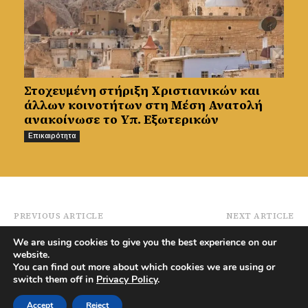
Στοχευμένη στήριξη Χριστιανικών και
άλλων κοινοτήτων στη Μέση Ανατολή
ανακοίνωσε το Υπ. Εξωτερικών
Επικαιρότητα
PREVIOUS ARTICLE
NEXT ARTICLE
Ανακοίνωση Κ.Σ.
Ημέρα μνήμης Μάρκου
We are using cookies to give you the best experience on our
Γαλάτας: Προσωρινη
Δράκου – Ο αντάρτης
website.
διακοπή ρεύματος λόγω
της περιοχής μας –
You can find out more about which cookies we are using or
κλαδέματος – Δείτε
Έδρασε σε Μαραθάσα,
switch them off in
Privacy Policy
.
πότε
Σολέα, Μόρφου
Accept
Reject