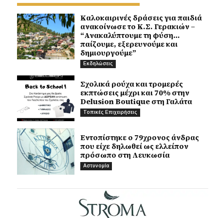
Καλοκαιρινές δράσεις για παιδιά
ανακοίνωσε το Κ.Σ. Γερακιών –
“Ανακαλύπτουμε τη φύση…
παίζουμε, εξερευνούμε και
δημιουργούμε”
Εκδηλώσεις
Σχολικά ρούχα και τρομερές
εκπτώσεις μέχρι και 70% στην
Delusion Boutique στη Γαλάτα
Τοπικές Επιχειρήσεις
Εντοπίστηκε ο 79χρονος άνδρας
που είχε δηλωθεί ως ελλείπον
πρόσωπο στη Λευκωσία
Αστυνομία