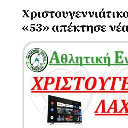
Χριστουγεννιάτικο
«53» απέκτησε νέ