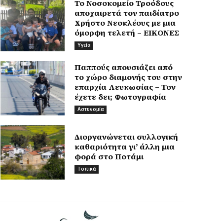
Το Νοσοκομείο Τροόδους
αποχαιρετά τον παιδίατρο
Χρήστο Νεοκλέους με μια
όμορφη τελετή – ΕΙΚΟΝΕΣ
Υγεία
Παππούς απουσιάζει από
το χώρο διαμονής του στην
επαρχία Λευκωσίας – Τον
έχετε δει; Φωτογραφία
Αστυνομία
Διοργανώνεται συλλογική
καθαριότητα γι’ άλλη μια
φορά στο Ποτάμι
Τοπικά