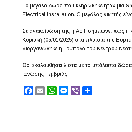
Το μεγάλο δώρο που κληρώθηκε ήταν μια Sm
Electrical Installation. Ο μεγάλος νικητής είν
Σε ανακοίνωση της η ΑΕΤ σημειώνει πως η
Κυριακή (05/01/2025) στα πλαίσια της Εορτ
διοργανώθηκε η Τόμπολα του Κέντρου Νεότητ
Θα ακολουθήσει λίστα με τα υπόλοιπα δώρα
Ένωσης Τεμβριάς.
F
E
W
M
Vi
S
a
m
h
e
b
h
c
ai
at
s
er
ar
e
l
s
s
e
b
A
e