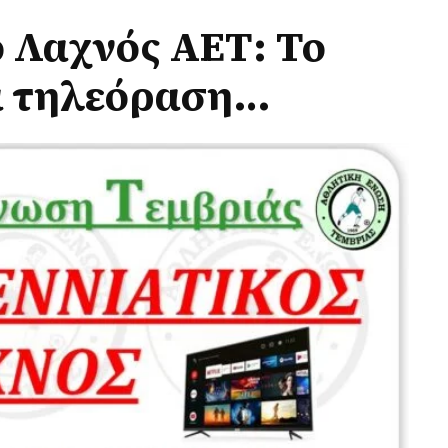
 Λαχνός ΑΕΤ: Το
α τηλεόραση…