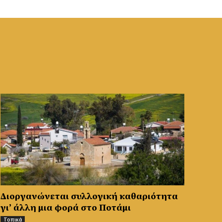
Διοργανώνεται συλλογική καθαριότητα
γι’ άλλη μια φορά στο Ποτάμι
Τοπικά