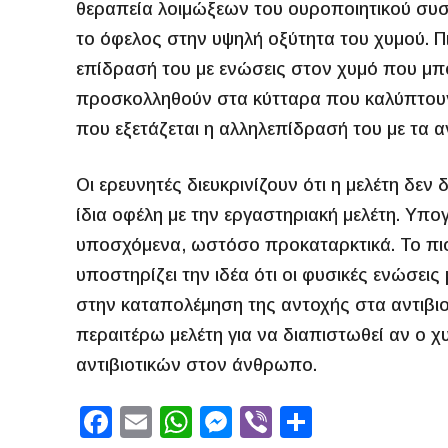
θεραπεία λοιμώξεων του ουροποιητικού συσ
το όφελος στην υψηλή οξύτητα του χυμού. Π
επίδρασή του με ενώσεις στον χυμό που μπ
προσκολληθούν στα κύτταρα που καλύπτουν
που εξετάζεται η αλληλεπίδρασή του με τα αν
Οι ερευνητές διευκρινίζουν ότι η μελέτη δεν
ίδια οφέλη με την εργαστηριακή μελέτη. Υπο
υποσχόμενα, ωστόσο προκαταρκτικά. Το πιο σ
υποστηρίζει την ιδέα ότι οι φυσικές ενώσε
στην καταπολέμηση της αντοχής στα αντιβιοτ
περαιτέρω μελέτη για να διαπιστωθεί αν ο 
αντιβιοτικών στον άνθρωπο.
F
E
W
M
Vi
S