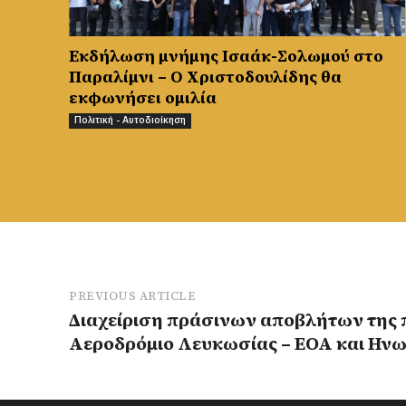
Εκδήλωση μνήμης Ισαάκ-Σολωμού στο
Παραλίμνι – Ο Χριστοδουλίδης θα
εκφωνήσει ομιλία
Πολιτική - Αυτοδιοίκηση
PREVIOUS ARTICLE
Διαχείριση πράσινων αποβλήτων της 
Αεροδρόμιο Λευκωσίας – ΕΟΑ και Ην