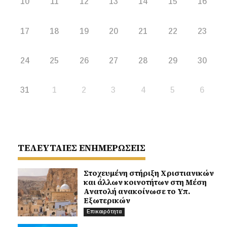
10
11
12
13
14
15
16
17
18
19
20
21
22
23
24
25
26
27
28
29
30
31
1
2
3
4
5
6
ΤΕΛΕΥΤΑΙΕΣ ΕΝΗΜΕΡΩΣΕΙΣ
Στοχευμένη στήριξη Χριστιανικών
και άλλων κοινοτήτων στη Μέση
Ανατολή ανακοίνωσε το Υπ.
Εξωτερικών
Επικαιρότητα