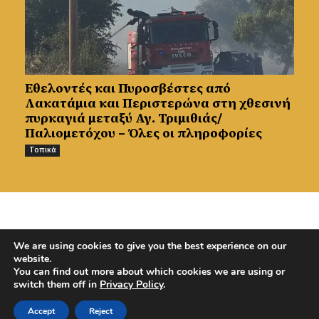
Εθελοντές και Πυροσβέστες από
Λακατάμια και Περιστερώνα στη χθεσινή
πυρκαγιά μεταξύ Αγ. Τριμιθιάς/
Παλιομετόχου – Όλες οι πληροφορίες
Τοπικά
PREVIOUS ARTICLE
NEXT ARTICLE
We are using cookies to give you the best experience on our
Επεκτείνεται το ωράριο
Ποιός θα βοηθήσει τον
website.
εφημερίας Προσωπικών
Κάμπο; Ζητούν
You can find out more about which cookies we are using or
Ιατρών λόγω ιών
εθελοντή για μερικές
switch them off in
Privacy Policy
.
ώρες
Accept
Reject