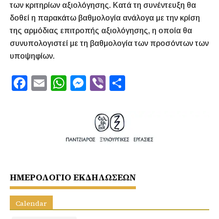
των κριτηρίων αξιολόγησης. Κατά τη συνέντευξη θα
δοθεί η παρακάτω βαθμολογία ανάλογα με την κρίση
της αρμόδιας επιτροπής αξιολόγησης, η οποία θα
συνυπολογιστεί με τη βαθμολογία των προσόντων των
υποψηφίων.
F
E
W
M
Vi
S
a
m
h
e
b
h
c
ai
at
s
er
ar
e
l
s
s
e
b
A
e
o
p
n
o
p
g
ΗΜΕΡΟΛΟΓΙΟ ΕΚΔΗΛΩΣΕΩΝ
k
er
Calendar