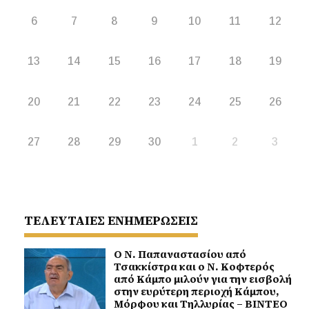
6
7
8
9
10
11
12
13
14
15
16
17
18
19
20
21
22
23
24
25
26
27
28
29
30
1
2
3
ΤΕΛΕΥΤΑΙΕΣ ΕΝΗΜΕΡΩΣΕΙΣ
Ο Ν. Παπαναστασίου από
Τσακκίστρα και ο Ν. Κοφτερός
από Κάμπο μιλούν για την εισβολή
στην ευρύτερη περιοχή Κάμπου,
Μόρφου και Τηλλυρίας – ΒΙΝΤΕΟ