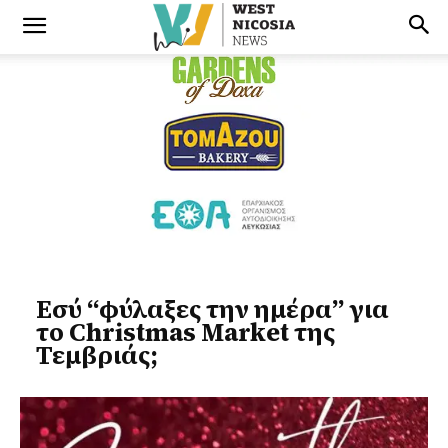
Εσύ “φύλαξες την ημέρα” για
το Christmas Market της
Τεμβριάς;