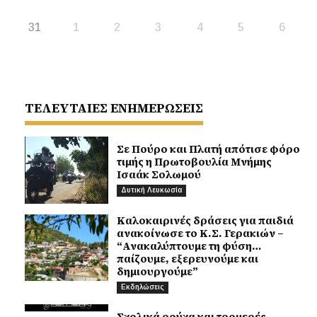
31
1
2
3
4
5
6
ΤΕΛΕΥΤΑΙΕΣ ΕΝΗΜΕΡΩΣΕΙΣ
Σε Πούρο και Πλατή απότισε φόρο
τιμής η Πρωτοβουλία Μνήμης
Ισαάκ Σολωμού
Δυτική Λευκωσία
Καλοκαιρινές δράσεις για παιδιά
ανακοίνωσε το Κ.Σ. Γερακιών –
“Ανακαλύπτουμε τη φύση…
παίζουμε, εξερευνούμε και
δημιουργούμε”
Εκδηλώσεις
Σχολικά ρούχα και τρομερές