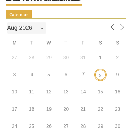
k
er
Calendar
M
T
W
T
F
S
S
27
28
29
30
31
1
2
7
8
3
4
5
6
9
10
11
12
13
14
15
16
17
18
19
20
21
22
23
24
25
26
27
28
29
30