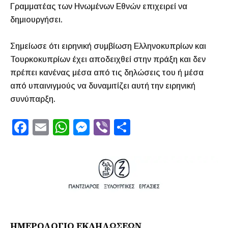
Γραμματέας των Ηνωμένων Εθνών επιχειρεί να
δημιουργήσει.
Σημείωσε ότι ειρηνική συμβίωση Ελληνοκυπρίων και
Τουρκοκυπρίων έχει αποδειχθεί στην πράξη και δεν
πρέπει κανένας μέσα από τις δηλώσεις του ή μέσα
από υπαινιγμούς να δυναμιτίζει αυτή την ειρηνική
συνύπαρξη.
F
E
W
M
Vi
S
a
m
h
e
b
h
c
ai
at
s
er
ar
e
l
s
s
e
b
A
e
o
p
n
o
p
g
ΗΜΕΡΟΛΟΓΙΟ ΕΚΔΗΛΩΣΕΩΝ