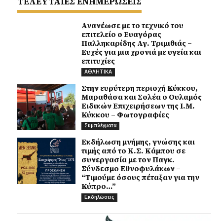
ΤΕΛΕΥΤΑΙΕΣ ΕΝΗΜΕΡΩΣΕΙΣ
Ανανέωσε με το τεχνικό του
επιτελείο ο Ευαγόρας
Παλληκαρίδης Αγ. Τριμιθιάς –
Ευχές για μια χρονιά με υγεία και
επιτυχίες
ΑΘΛΗΤΙΚΑ
Στην ευρύτερη περιοχή Κύκκου,
Μαραθάσα και Σολέα ο Ουλαμός
Ειδικών Επιχειρήσεων της Ι.Μ.
Κύκκου – Φωτογραφίες
Συμπλέγματα
Εκδήλωση μνήμης, γνώσης και
τιμής από το Κ.Σ. Κάμπου σε
συνεργασία με τον Παγκ.
Σύνδεσμο Εθνοφυλάκων –
“Τιμούμε όσους πέταξαν για την
Κύπρο…”
Εκδηλώσεις