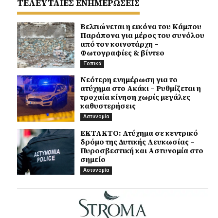
ΤΕΛΕΥΤΑΙΕΣ ΕΝΗΜΕΡΩΣΕΙΣ
Βελτιώνεται η εικόνα του Κάμπου –
Παράπονα για μέρος του συνόλου
από τον κοινοτάρχη –
Φωτογραφίες & βίντεο
Τοπικά
Νεότερη ενημέρωση για το
ατύχημα στο Ακάκι – Ρυθμίζεται η
τροχαία κίνηση χωρίς μεγάλες
καθυστερήσεις
Αστυνομία
ΕΚΤΑΚΤΟ: Ατύχημα σε κεντρικό
δρόμο της Δυτικής Λευκωσίας –
Πυροσβεστική και Αστυνομία στο
σημείο
Αστυνομία