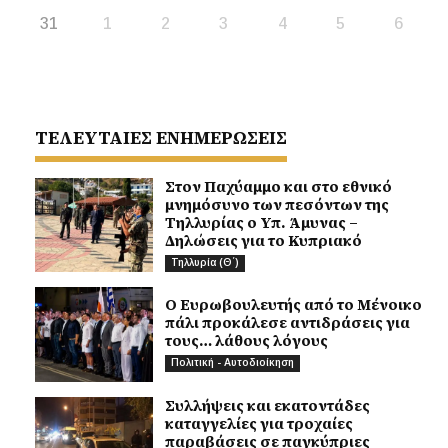
31
1
2
3
4
5
6
ΤΕΛΕΥΤΑΙΕΣ ΕΝΗΜΕΡΩΣΕΙΣ
Στον Παχύαμμο και στο εθνικό
μνημόσυνο των πεσόντων της
Τηλλυρίας ο Υπ. Άμυνας –
Δηλώσεις για το Κυπριακό
Τηλλυρία (Θ΄)
Ο Ευρωβουλευτής από το Μένοικο
πάλι προκάλεσε αντιδράσεις για
τους… λάθους λόγους
Πολιτική - Αυτοδιοίκηση
Συλλήψεις και εκατοντάδες
καταγγελίες για τροχαίες
παραβάσεις σε παγκύπριες