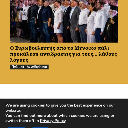
Ο Ευρωβουλευτής από το Μένοικο πάλι
προκάλεσε αντιδράσεις για τους… λάθους
λόγους
Πολιτική - Αυτοδιοίκηση
PREVIOUS ARTICLE
NEXT ARTICLE
We are using cookies to give you the best experience on our
Κάποιοι ακόμη δεν
Ανακοίνωση Ροτσίδη
website.
γιορτάζουν – Δέντρο με
Μάμμαρι για νέες
You can find out more about which cookies we are using or
στολίδια φωτογραφίες
συνδρομές
switch them off in
Privacy Policy
.
αγνοούμενων – Φώτος