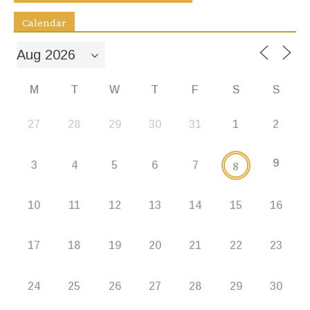
k
er
Calendar
M
T
W
T
F
S
S
27
28
29
30
31
1
2
9
8
3
4
5
6
7
10
11
12
13
14
15
16
17
18
19
20
21
22
23
24
25
26
27
28
29
30