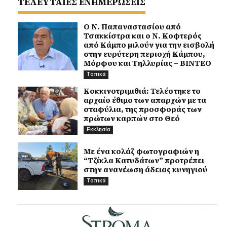
ΤΕΛΕΥΤΑΙΕΣ ΕΝΗΜΕΡΩΣΕΙΣ
Ο Ν. Παπαναστασίου από
Τσακκίστρα και ο Ν. Κοφτερός
από Κάμπο μιλούν για την εισβολή
στην ευρύτερη περιοχή Κάμπου,
Μόρφου και Τηλλυρίας – ΒΙΝΤΕΟ
Τοπικά
Κοκκινοτριμιθιά: Τελέστηκε το
αρχαίο έθιμο των απαρχών με τα
σταφύλια, της προσφοράς των
πρώτων καρπών στο Θεό
Εκκλησία
Με ένα κολάζ φωτογραφιών η
“Τζίκλα Κατυδάτων” προτρέπει
στην ανανέωση άδειας κυνηγιού
Τοπικά