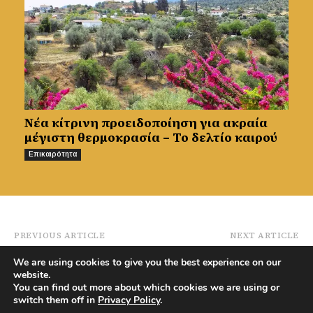
Νέα κίτρινη προειδοποίηση για ακραία
μέγιστη θερμοκρασία – Το δελτίο καιρού
Επικαιρότητα
PREVIOUS ARTICLE
NEXT ARTICLE
ΠΑΣΥΝΟ: “Οι
Πένθος στην Αγία
We are using cookies to give you the best experience on our
παθογένειες στα
Μαρίνα Ξυλιάτου –
website.
νοσοκομεία μας
Αναβάλλεται η
You can find out more about which cookies we are using or
θεριεύουν και
Πρωτοχρονιάτικη
switch them off in
Privacy Policy
.
φουντώνουν”
Εκδήλωση