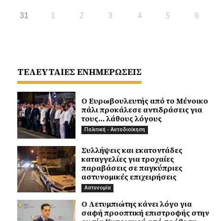
31
1
2
3
4
5
6
ΤΕΛΕΥΤΑΙΕΣ ΕΝΗΜΕΡΩΣΕΙΣ
Ο Ευρωβουλευτής από το Μένοικο
πάλι προκάλεσε αντιδράσεις για
τους… λάθους λόγους
Πολιτική - Αυτοδιοίκηση
Συλλήψεις και εκατοντάδες
καταγγελίες για τροχαίες
παραβάσεις σε παγκύπριες
αστυνομικές επιχειρήσεις
Αστυνομία
Ο Λετυμπιώτης κάνει λόγο για
σαφή προοπτική επιστροφής στην