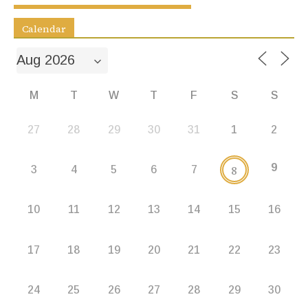
k
er
Calendar
M
T
W
T
F
S
S
27
28
29
30
31
1
2
9
8
3
4
5
6
7
10
11
12
13
14
15
16
17
18
19
20
21
22
23
24
25
26
27
28
29
30