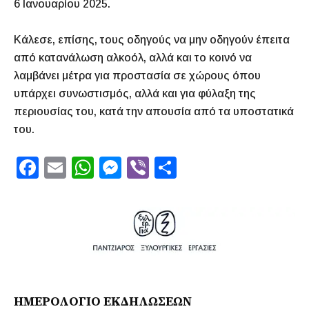
6 Ιανουαρίου 2025.
Κάλεσε, επίσης, τους οδηγούς να μην οδηγούν έπειτα
από κατανάλωση αλκοόλ, αλλά και το κοινό να
λαμβάνει μέτρα για προστασία σε χώρους όπου
υπάρχει συνωστισμός, αλλά και για φύλαξη της
περιουσίας του, κατά την απουσία από τα υποστατικά
του.
F
E
W
M
Vi
S
a
m
h
e
b
h
c
ai
at
s
er
ar
e
l
s
s
e
b
A
e
o
p
n
o
p
g
ΗΜΕΡΟΛΟΓΙΟ ΕΚΔΗΛΩΣΕΩΝ