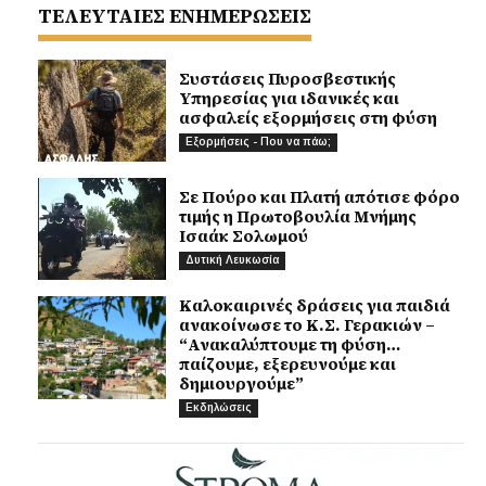
ΤΕΛΕΥΤΑΙΕΣ ΕΝΗΜΕΡΩΣΕΙΣ
Συστάσεις Πυροσβεστικής
Υπηρεσίας για ιδανικές και
ασφαλείς εξορμήσεις στη φύση
Εξορμήσεις - Που να πάω;
Σε Πούρο και Πλατή απότισε φόρο
τιμής η Πρωτοβουλία Μνήμης
Ισαάκ Σολωμού
Δυτική Λευκωσία
Καλοκαιρινές δράσεις για παιδιά
ανακοίνωσε το Κ.Σ. Γερακιών –
“Ανακαλύπτουμε τη φύση…
παίζουμε, εξερευνούμε και
δημιουργούμε”
Εκδηλώσεις