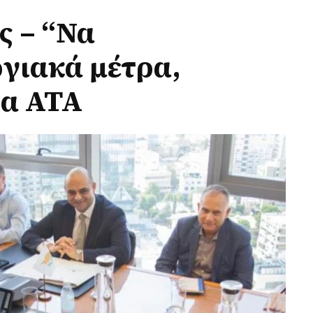
ς – “Να
γιακά μέτρα,
ια ΑΤΑ