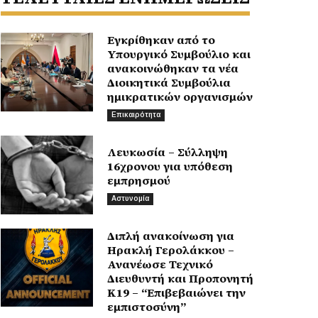
Εγκρίθηκαν από το
Υπουργικό Συμβούλιο και
ανακοινώθηκαν τα νέα
Διοικητικά Συμβούλια
ημικρατικών οργανισμών
Επικαιρότητα
Λευκωσία – Σύλληψη
16χρονου για υπόθεση
εμπρησμού
Αστυνομία
Διπλή ανακοίνωση για
Ηρακλή Γερολάκκου –
Ανανέωσε Τεχνικό
Διευθυντή και Προπονητή
Κ19 – “Επιβεβαιώνει την
εμπιστοσύνη”