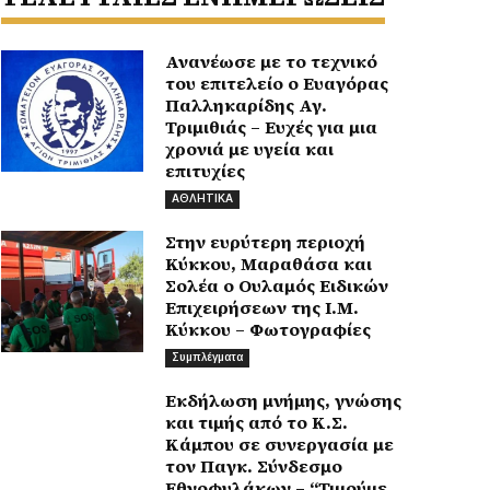
Ανανέωσε με το τεχνικό
του επιτελείο ο Ευαγόρας
Παλληκαρίδης Αγ.
Τριμιθιάς – Ευχές για μια
χρονιά με υγεία και
επιτυχίες
ΑΘΛΗΤΙΚΑ
Στην ευρύτερη περιοχή
Κύκκου, Μαραθάσα και
Σολέα ο Ουλαμός Ειδικών
Επιχειρήσεων της Ι.Μ.
Κύκκου – Φωτογραφίες
Συμπλέγματα
Εκδήλωση μνήμης, γνώσης
και τιμής από το Κ.Σ.
Κάμπου σε συνεργασία με
τον Παγκ. Σύνδεσμο
Εθνοφυλάκων – “Τιμούμε