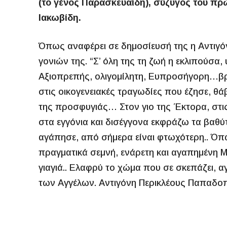
(το γένος Παρασκευαίδη), σύζυγος του π
Ιακωβίδη.
Όπως αναφέρει σε δημοσίευσή της η Αντιγό
γονιών της. “Σ’ όλη της τη ζωή η εκλιπούσα,
Αξιοπρεπής, ολιγομίλητη, Ευπροσήγορη…βρά
στις οικογενειακές τραγωδίες που έζησε, θά
της προσφυγιάς… Στον γιο της Έκτορα, στις
στα εγγόνια και δισέγγονα εκφράζω τα βαθ
αγάπησε, από σήμερα είναι φτωχότερη.. Όπω
πραγματικά σεμνή, ενάρετη και αγαπημένη 
γιαγιά.. Ελαφρύ το χώμα που σε σκεπάζει, αγ
των Αγγέλων. Αντιγόνη Περικλέους Παπαδ