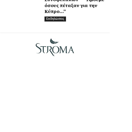
όσους πέταξαν για την
Κύπρο…”
Εκδηλώσεις