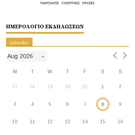
b
A
e
o
p
n
o
p
g
ΗΜΕΡΟΛΟΓΙΟ ΕΚΔΗΛΩΣΕΩΝ
k
er
Calendar
M
T
W
T
F
S
S
27
28
29
30
31
1
2
8
3
4
5
6
7
9
10
11
12
13
14
15
16