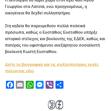
Η λειτουργία θα λάβει χώρα στον Ιερό Ναό Αγίου
Γεωργίου στα Λατσιά, ενώ προηγουμένως, η
οικογένεια θα δεχθεί συλληπητήρια.
Στη κηδεία θα παρευρεθούν πολλά πολιτικά
πρόσωπα, καθώς ο Ευστάθιος Ευσταθίου υπήρξε
ιστορικό στέλεχος και βουλευτής της ΕΔΕΚ, καθώς και
πατέρας του υφιστάμενου ανεξάρτητου σοσιαλιστή
βουλευτή Κωστή Ευσταθίου.
Δείτε το βιογραφικό και τις συλληπητήριες ευχές
πατώντας εδώ
F
E
W
M
Vi
S
a
m
h
e
b
h
c
ai
at
s
er
ar
e
l
s
s
e