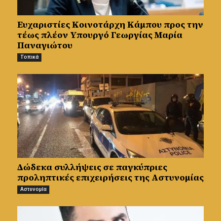
Ευχαριστίες Κοινοτάρχη Κάμπου προς την
τέως πλέον Υπουργό Γεωργίας Μαρία
Παναγιώτου
Τοπικά
Δώδεκα συλλήψεις σε παγκύπριες
προληπτικές επιχειρήσεις της Αστυνομίας
Αστυνομία