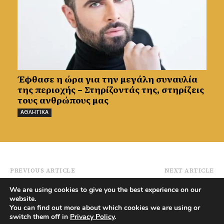
Έφθασε η ώρα για την μεγάλη συναυλία
της περιοχής – Στηρίζοντάς της, στηρίζεις
τους ανθρώπους μας
ΑΘΛΗΤΙΚΑ
PREVIOUS ARTICLE
NEXT ARTICLE
“Έφυγε” στο μακρινό
Φωτογραφία και
We are using cookies to give you the best experience on our
Τορόντο πρόσφυγας
στοιχεία από το
website.
από χωριό της Μόρφου
Δημοψήφισμα για την
You can find out more about which cookies we are using or
Ένωση από το
switch them off in
Privacy Policy
.
Παλαιομέτοχο