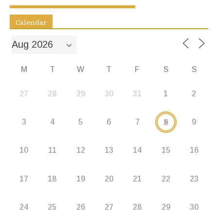
k
er
Calendar
M
T
W
T
F
S
S
27
28
29
30
31
1
2
8
3
4
5
6
7
9
10
11
12
13
14
15
16
17
18
19
20
21
22
23
24
25
26
27
28
29
30