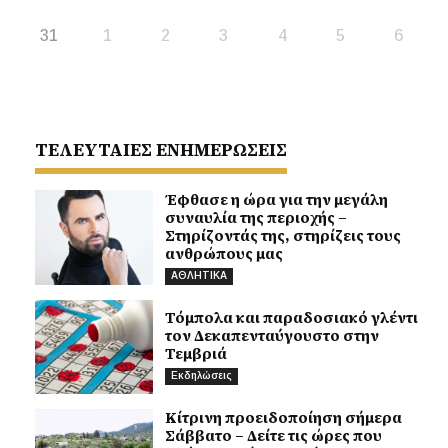
31
1
2
3
4
5
6
ΤΕΛΕΥΤΑΙΕΣ ΕΝΗΜΕΡΩΣΕΙΣ
Έφθασε η ώρα για την μεγάλη
συναυλία της περιοχής –
Στηρίζοντάς της, στηρίζεις τους
ανθρώπους μας
ΑΘΛΗΤΙΚΑ
Τόμπολα και παραδοσιακό γλέντι
τον Δεκαπενταύγουστο στην
Τεμβριά
Εκδηλώσεις
Κίτρινη προειδοποίηση σήμερα
Σάββατο – Δείτε τις ώρες που