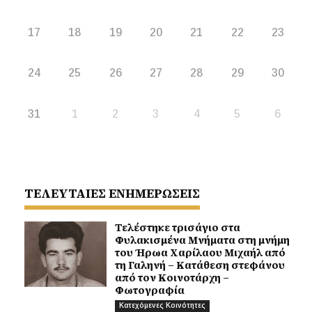
17
18
19
20
21
22
23
24
25
26
27
28
29
30
31
1
2
3
4
5
6
ΤΕΛΕΥΤΑΙΕΣ ΕΝΗΜΕΡΩΣΕΙΣ
Τελέστηκε τρισάγιο στα
Φυλακισμένα Μνήματα στη μνήμη
του Ήρωα Χαρίλαου Μιχαήλ από
τη Γαληνή – Κατάθεση στεφάνου
από τον Κοινοτάρχη –
Φωτογραφία
Κατεχόμενες Κοινότητες