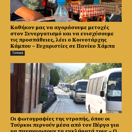
Καθήκον μας να αγοράσουμε μετοχές
στον Συνεργατισμό και να ενισχύσουμε
τις προσπάθειες, λέει ο Κοινοτάρχης
Κάμπου – Ευχαριστίες σε Πανίκο Χάμπα
Τοπικά
Οι φωτογραφίες της ντροπής, όπου οι
Τούρκοι περνούν μέσα από τον Πύργο για
να πανηγυρισουν τα εγκλήματά τους – Ο