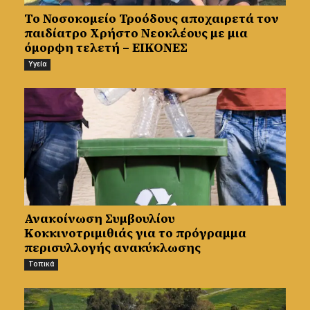
Το Νοσοκομείο Τροόδους αποχαιρετά τον
παιδίατρο Χρήστο Νεοκλέους με μια
όμορφη τελετή – ΕΙΚΟΝΕΣ
Υγεία
Ανακοίνωση Συμβουλίου
Κοκκινοτριμιθιάς για το πρόγραμμα
περισυλλογής ανακύκλωσης
Τοπικά