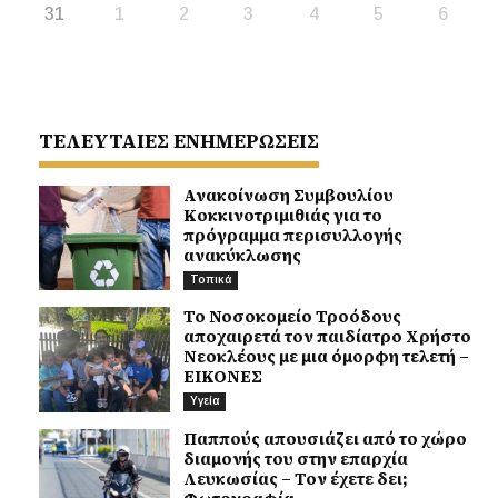
31
1
2
3
4
5
6
ΤΕΛΕΥΤΑΙΕΣ ΕΝΗΜΕΡΩΣΕΙΣ
Ανακοίνωση Συμβουλίου
Κοκκινοτριμιθιάς για το
πρόγραμμα περισυλλογής
ανακύκλωσης
Τοπικά
Το Νοσοκομείο Τροόδους
αποχαιρετά τον παιδίατρο Χρήστο
Νεοκλέους με μια όμορφη τελετή –
ΕΙΚΟΝΕΣ
Υγεία
Παππούς απουσιάζει από το χώρο
διαμονής του στην επαρχία
Λευκωσίας – Τον έχετε δει;