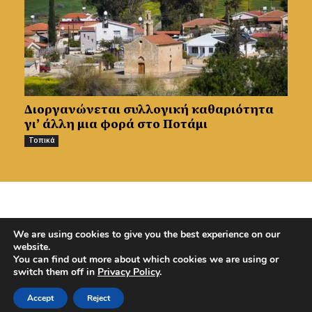
Διοργανώνεται συλλογική καθαριότητα
γι’ άλλη μια φορά στο Ποτάμι
Τοπικά
PREVIOUS ARTICLE
NEXT ARTICLE
We are using cookies to give you the best experience on our
Έρχεται για δεύτερη
Δείτε τι ετοιμάζει το
website.
χρονιά το Kambos
Σινά Όρος για τις
You can find out more about which cookies we are using or
Mountain Race – Όλες οι
γιορτές
switch them off in
Privacy Policy
.
πληροφορίες – Βίντεο
Accept
Reject