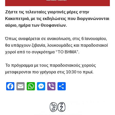
Ζήστε τις τελευταίες γιορτινές μέρες στην
Κακοπετριά, με τις εκδηλώσεις που διοργανώνονται
αύριο, ημέρα των Θεοφανείων.
Όπως αναφέρεται σε ανακοίνωση, στις 6 Ιανουαρίου,
θα υπάρχουν ζιβανία, λουκουμάδες και παραδοσιακοί
χοροί από το συγκρότημα “ΤΟ ΒΗΜΑ”.
Το πρόγραμμα με τους παραδοσιακούς χορούς
μεταφερονται πιο γρήγορα στις 10:30 το πρωί.
F
E
W
M
Vi
S
a
m
h
e
b
h
c
ai
at
s
er
ar
e
l
s
s
e