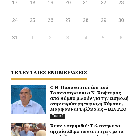
17
18
19
20
21
22
23
24
25
26
27
28
29
30
31
1
2
3
4
5
6
ΤΕΛΕΥΤΑΙΕΣ ΕΝΗΜΕΡΩΣΕΙΣ
Ο Ν. Παπαναστασίου από
Τσακκίστρα και ο Ν. Κοφτερός
από Κάμπο μιλούν για την εισβολή
στην ευρύτερη περιοχή Κάμπου,
Μόρφου και Τηλλυρίας – ΒΙΝΤΕΟ
Τοπικά
Κοκκινοτριμιθιά: Τελέστηκε το
αρχαίο έθιμο των απαρχών με τα