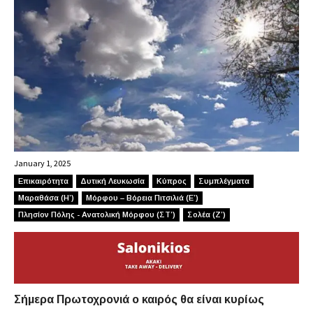
January 1, 2025
Επικαιρότητα
Δυτική Λευκωσία
Κύπρος
Συμπλέγματα
Μαραθάσα (Η’)
Μόρφου – Βόρεια Πιτσιλιά (Ε’)
Πλησίον Πόλης - Ανατολική Μόρφου (ΣΤ’)
Σολέα (Ζ’)
Σήμερα Πρωτοχρονιά ο καιρός θα είναι κυρίως