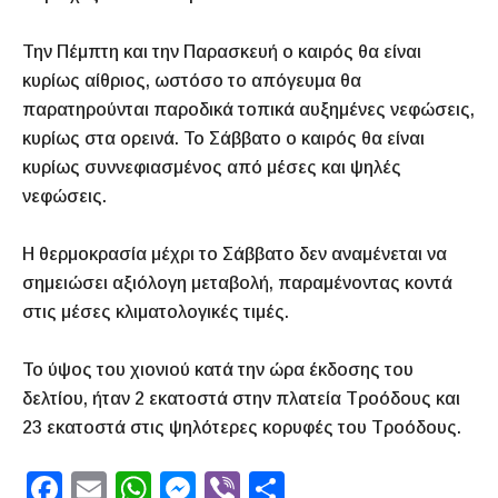
Την Πέμπτη και την Παρασκευή ο καιρός θα είναι
κυρίως αίθριος, ωστόσο το απόγευμα θα
παρατηρούνται παροδικά τοπικά αυξημένες νεφώσεις,
κυρίως στα ορεινά. Το Σάββατο ο καιρός θα είναι
κυρίως συννεφιασμένος από μέσες και ψηλές
νεφώσεις.
Η θερμοκρασία μέχρι το Σάββατο δεν αναμένεται να
σημειώσει αξιόλογη μεταβολή, παραμένοντας κοντά
στις μέσες κλιματολογικές τιμές.
Το ύψος του χιονιού κατά την ώρα έκδοσης του
δελτίου, ήταν 2 εκατοστά στην πλατεία Τροόδους και
23 εκατοστά στις ψηλότερες κορυφές του Τροόδους.
F
E
W
M
Vi
S