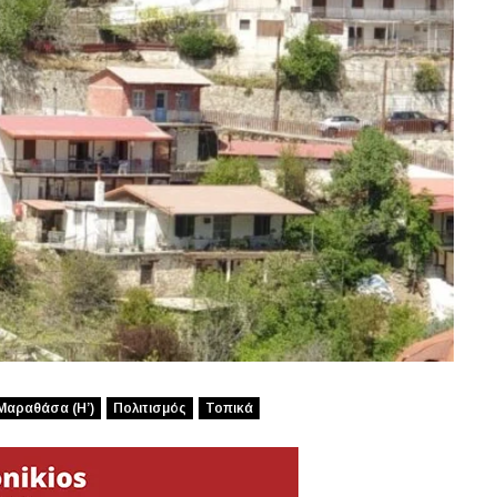
Μαραθάσα (Η’)
Πολιτισμός
Τοπικά