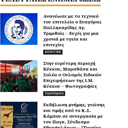
Ανανέωσε με το τεχνικό
του επιτελείο ο Ευαγόρας
Παλληκαρίδης Αγ.
Τριμιθιάς – Ευχές για μια
χρονιά με υγεία και
επιτυχίες
ΑΘΛΗΤΙΚΑ
Στην ευρύτερη περιοχή
Κύκκου, Μαραθάσα και
Σολέα ο Ουλαμός Ειδικών
Επιχειρήσεων της Ι.Μ.
Κύκκου – Φωτογραφίες
Συμπλέγματα
Εκδήλωση μνήμης, γνώσης
και τιμής από το Κ.Σ.
Κάμπου σε συνεργασία με
τον Παγκ. Σύνδεσμο
Εθνοφυλάκων – “Τιμούμε