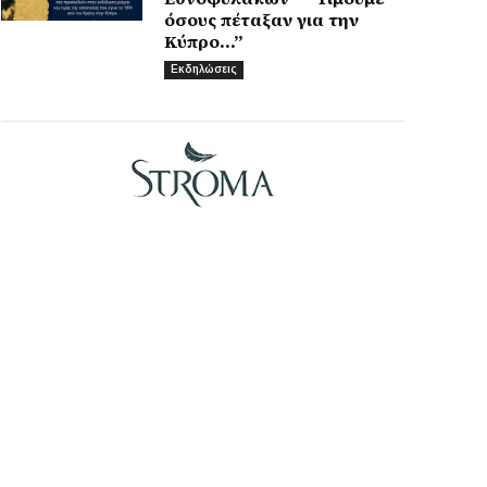
όσους πέταξαν για την
Κύπρο…”
Εκδηλώσεις