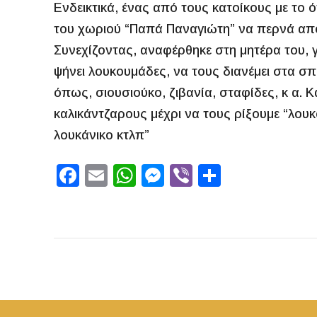
Ενδεικτικά, ένας από τους κατοίκους με το 
του χωριού “Παπά Παναγιώτη” να περνά από
Συνεχίζοντας, αναφέρθηκε στη μητέρα του,
ψήνει λουκουμάδες, να τους διανέμει στα σπ
όπως, σιουσιούκο, ζιβανία, σταφίδες, κ α. Κ
καλικάντζαρους μέχρι να τους ρίξουμε “λουκ
λουκάνικο κτλπ”
F
E
W
M
Vi
S
a
m
h
e
b
h
c
ai
at
s
er
ar
e
l
s
s
e
b
A
e
o
p
n
o
p
g