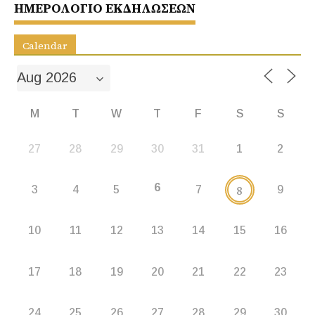
o
p
g
ΗΜΕΡΟΛΟΓΙΟ ΕΚΔΗΛΩΣΕΩΝ
k
er
Calendar
M
T
W
T
F
S
S
27
28
29
30
31
1
2
6
8
3
4
5
7
9
10
11
12
13
14
15
16
17
18
19
20
21
22
23
24
25
26
27
28
29
30