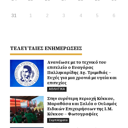
31
1
2
3
4
5
6
ΤΕΛΕΥΤΑΙΕΣ ΕΝΗΜΕΡΩΣΕΙΣ
Ανανέωσε με το τεχνικό του
επιτελείο ο Ευαγόρας
Παλληκαρίδης Αγ. Τριμιθιάς –
Ευχές για μια χρονιά με υγεία και
επιτυχίες
ΑΘΛΗΤΙΚΑ
Στην ευρύτερη περιοχή Κύκκου,
Μαραθάσα και Σολέα ο Ουλαμός
Ειδικών Επιχειρήσεων της Ι.Μ.
Κύκκου – Φωτογραφίες
Συμπλέγματα