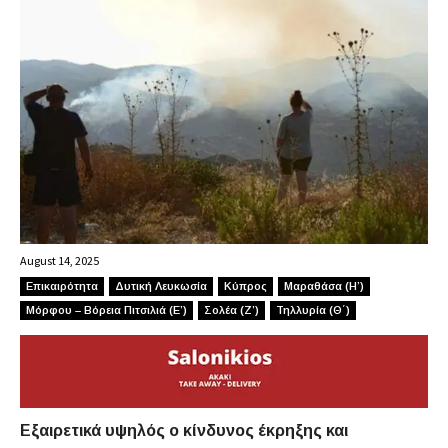
August 14, 2025
Επικαιρότητα
Δυτική Λευκωσία
Κύπρος
Μαραθάσα (Η’)
Μόρφου – Βόρεια Πιτσιλιά (Ε’)
Σολέα (Ζ’)
Τηλλυρία (Θ΄)
Εξαιρετικά υψηλός ο κίνδυνος έκρηξης και