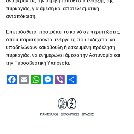
αναφέροντας την ακριβή τοποθεσία έναρξης της
πυρκαγιάς, για άμεση και αποτελεσματική
ανταπόκριση.
Επιπρόσθετα, προτρέπει το κοινό σε περιπτώσεις,
όπου παρατηρούνται ενέργειες που ενδέχεται να
υποδηλώνουν κακόβουλη ή εσκεμμένη πρόκληση
πυρκαγιάς, να ενημερώνει άμεσα την Αστυνομία και
την Πυροσβεστική Υπηρεσία.
F
E
W
M
Vi
S
a
m
h
e
b
h
c
ai
at
s
er
ar
e
l
s
s
e
b
A
e
o
p
n