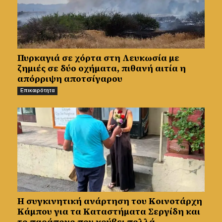
Πυρκαγιά σε χόρτα στη Λευκωσία με
ζημιές σε δύο οχήματα, πιθανή αιτία η
απόρριψη αποτσίγαρου
Επικαιρότητα
Η συγκινητική ανάρτηση του Κοινοτάρχη
Κάμπου για τα Καταστήματα Σεργίδη και
το παράπονο που κρύβει πολλά