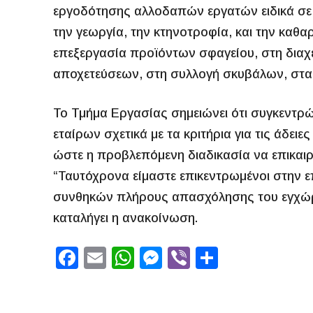
εργοδότησης αλλοδαπών εργατών ειδικά σε α
την γεωργία, την κτηνοτροφία, και την καθα
επεξεργασία προϊόντων σφαγείου, στη διαχ
αποχετεύσεων, στη συλλογή σκυβάλων, στα π
Το Τμήμα Εργασίας σημειώνει ότι συγκεντρών
εταίρων σχετικά με τα κριτήρια για τις άδε
ώστε η προβλεπόμενη διαδικασία να επικαιρ
“Ταυτόχρονα είμαστε επικεντρωμένοι στην 
συνθηκών πλήρους απασχόλησης του εγχώρι
καταλήγει η ανακοίνωση.
F
E
W
M
Vi
S
a
m
h
e
b
h
c
ai
at
s
er
ar