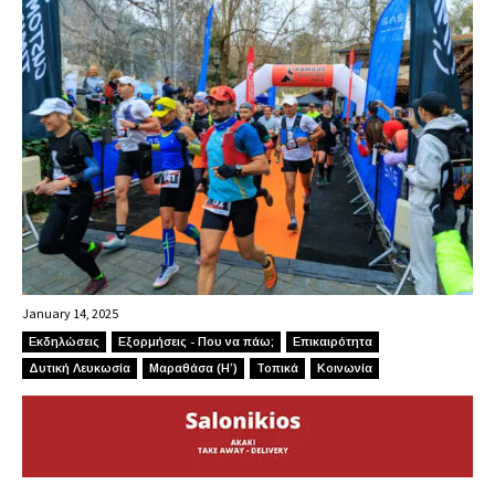
January 14, 2025
Εκδηλώσεις
Εξορμήσεις - Που να πάω;
Επικαιρότητα
Δυτική Λευκωσία
Μαραθάσα (Η’)
Τοπικά
Κοινωνία