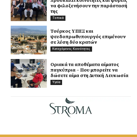
προσκαλεί κοινότητες και φορείς
να φιλοξενήσουν την παράστασή
της
Τοπικά
Τούρκος ΥΠΕΞ και
ψευδοπρωθυπουργός επιμένουν
σε λύση δύο κρατών
Κατεχόμενες Κοινότητες
Οριακά τα αποθέματα αίματος
παγκύπρια – Που μπορείτε να
δώσετε αίμα στη Δυτική Λευκωσία
Υγεία