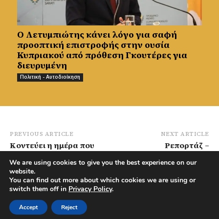
Ο Λετυμπιώτης κάνει λόγο για σαφή
προοπτική επιστροφής στην ουσία
Κυπριακού από πρόθεση Γκουτέρες για
διευρυμένη
Πολιτική - Αυτοδιοίκηση
PREVIOUS ARTICLE
NEXT ARTICLE
Κοντεύει η ημέρα που
Ρεπορτάζ –
θα πάρει τον Άι Βασίλη
Συρματοπλέγματα: Σε
We are using cookies to give you the best experience on our
το… “Ποτάμι”
αναβρασμό οι κάτοικοι
website.
αναμένουν μετακίνησή
You can find out more about which cookies we are using or
τους – Πληροφορίες
switch them off in
Privacy Policy
.
Westnicosianews
Accept
Reject