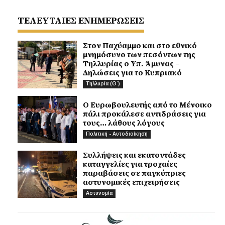
ΤΕΛΕΥΤΑΙΕΣ ΕΝΗΜΕΡΩΣΕΙΣ
Στον Παχύαμμο και στο εθνικό
μνημόσυνο των πεσόντων της
Τηλλυρίας ο Υπ. Άμυνας –
Δηλώσεις για το Κυπριακό
Τηλλυρία (Θ΄)
Ο Ευρωβουλευτής από το Μένοικο
πάλι προκάλεσε αντιδράσεις για
τους… λάθους λόγους
Πολιτική - Αυτοδιοίκηση
Συλλήψεις και εκατοντάδες
καταγγελίες για τροχαίες
παραβάσεις σε παγκύπριες
αστυνομικές επιχειρήσεις
Αστυνομία