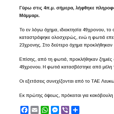
Γύρω στις 4π.μ. σήμερα, λήφθηκε πληροφο
Μάμμαρι.
Το εν λόγω όχημα, ιδιοκτησία 49χρονου, το
καταστράφηκε ολοσχερώς, ενώ η φωτιά επεκ
23χρονης. Στο δεύτερο όχημα προκλήθηκαν ε
Επίσης, από τη φωτιά, προκλήθηκαν ζημιές 
49χρονου. Η φωτιά κατασβέστηκε από μέλη τ
Οι εξετάσεις συνεχίζονται από το ΤΑΕ Λευκ
Εκ πρώτης όψεως, πρόκειται για κακόβουλη 
F
E
W
M
Vi
S