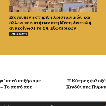
Στοχευμένη στήριξη Χριστιανικών και
άλλων κοινοτήτων στη Μέση Ανατολή
ανακοίνωσε το Υπ. Εξωτερικών
Επικαιρότητα
γι’ αυτό αυξήσαμε
Η Κύπρος φιλοξ
 – Το ποσό που
Κινδύνους Πυρκα