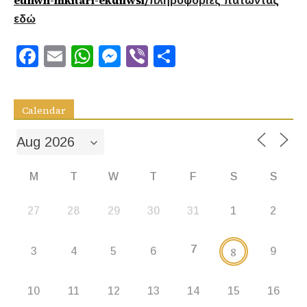
euhwn-nikitari-ekdilwsi/
πληροφορίες πατώντας
εδώ
Facebook
Email
WhatsApp
Messenger
Viber
Share
Calendar
M
T
W
T
F
S
S
27
28
29
30
31
1
2
7
8
3
4
5
6
9
10
11
12
13
14
15
16