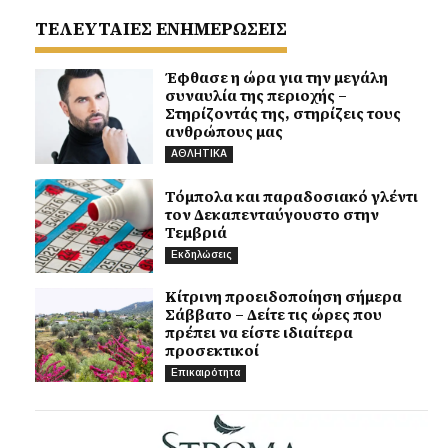
ΤΕΛΕΥΤΑΙΕΣ ΕΝΗΜΕΡΩΣΕΙΣ
Έφθασε η ώρα για την μεγάλη
συναυλία της περιοχής –
Στηρίζοντάς της, στηρίζεις τους
ανθρώπους μας
ΑΘΛΗΤΙΚΑ
Τόμπολα και παραδοσιακό γλέντι
τον Δεκαπενταύγουστο στην
Τεμβριά
Εκδηλώσεις
Κίτρινη προειδοποίηση σήμερα
Σάββατο – Δείτε τις ώρες που
πρέπει να είστε ιδιαίτερα
προσεκτικοί
Επικαιρότητα