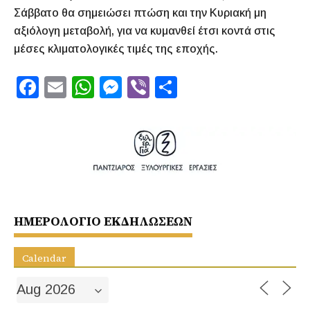
Σάββατο θα σημειώσει πτώση και την Κυριακή μη
αξιόλογη μεταβολή, για να κυμανθεί έτσι κοντά στις
μέσες κλιματολογικές τιμές της εποχής.
F
E
W
M
Vi
S
a
m
h
e
b
h
c
ai
at
s
er
ar
e
l
s
s
e
b
A
e
o
p
n
o
p
g
ΗΜΕΡΟΛΟΓΙΟ ΕΚΔΗΛΩΣΕΩΝ
k
er
Calendar