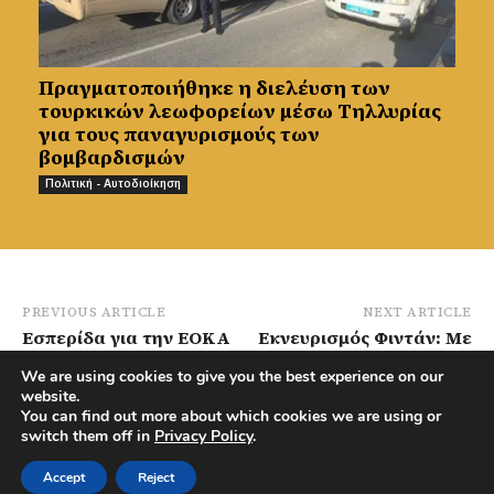
Πραγματοποιήθηκε η διελέυση των
τουρκικών λεωφορείων μέσω Τηλλυρίας
για τους παναγυρισμούς των
βομβαρδισμών
Πολιτική - Αυτοδιοίκηση
PREVIOUS ARTICLE
NEXT ARTICLE
Εσπερίδα για την ΕΟΚΑ
Εκνευρισμός Φιντάν: Με
και την εκπαίδευση
όποιον και να μιλήσω,
We are using cookies to give you the best experience on our
στην Αθήνα με ομιλία
κάνουν παράπονα για
website.
από τα αρχεία του
τη «νότια Κύπρο»
You can find out more about which cookies we are using or
Ελληνικού Γυμνασίου
switch them off in
Privacy Policy
.
Σολέας
Accept
Reject