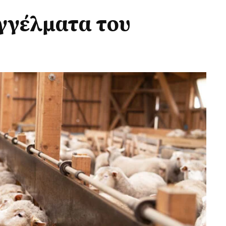
γγέλματα του