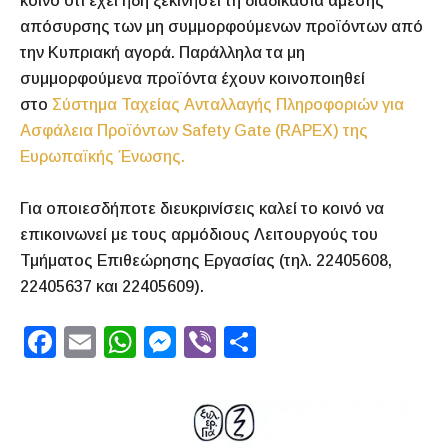
κοινό ότι έχει ήδη ξεκινήσει τη διαδικασία άμεσης
απόσυρσης των μη συμμορφούμενων προϊόντων από
την Κυπριακή αγορά. Παράλληλα τα μη
συμμορφούμενα προϊόντα έχουν κοινοποιηθεί
στο
Σύστημα Ταχείας Ανταλλαγής Πληροφοριών για
Ασφάλεια Προϊόντων Safety Gate (RAPEX) της
Ευρωπαϊκής Ένωσης.
Για οποιεσδήποτε διευκρινίσεις καλεί το κοινό να
επικοινωνεί με τους αρμόδιους Λειτουργούς του
Τμήματος Επιθεώρησης Εργασίας (τηλ. 22405608,
22405637 και 22405609).
F
E
W
M
Vi
S
a
m
h
e
b
h
c
ai
at
s
er
ar
e
l
s
s
e