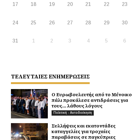
17
18
19
20
21
22
23
24
25
26
27
28
29
30
31
1
2
3
4
5
6
ΤΕΛΕΥΤΑΙΕΣ ΕΝΗΜΕΡΩΣΕΙΣ
Ο Ευρωβουλευτής από το Μένοικο
πάλι προκάλεσε αντιδράσεις για
τους… λάθους λόγους
Πολιτική - Αυτοδιοίκηση
Συλλήψεις και εκατοντάδες
καταγγελίες για τροχαίες
παραβάσεις σε παγκύπριες