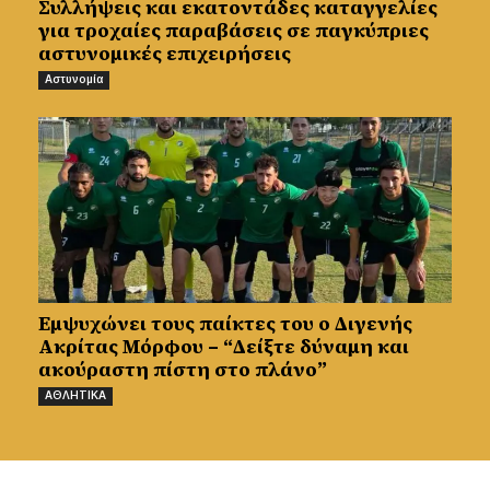
Συλλήψεις και εκατοντάδες καταγγελίες
για τροχαίες παραβάσεις σε παγκύπριες
αστυνομικές επιχειρήσεις
Αστυνομία
Εμψυχώνει τους παίκτες του ο Διγενής
Ακρίτας Μόρφου – “Δείξτε δύναμη και
ακούραστη πίστη στο πλάνο”
ΑΘΛΗΤΙΚΑ