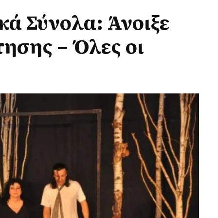
κά Σύνολα: Άνοιξε
ησης – Όλες οι