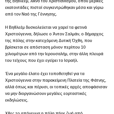
της Βηθλεέμ, λίκνο του Χριστιανισμού, όπου μερικές
εκατοντάδες πιστοί συγκεντρώθηκαν μέσα και γύρω
από τον Ναό της Γέννησης.
Η Βηθλεέμ δυσκολεύεται να χαρεί τα φετινά
Χριστούγεννα, δήλωσε ο Άντον Σαλμάν, ο δήμαρχος
της πόλης στην κατεχόμενη Δυτική Όχθη, που
βρίσκεται σε απόσταση μόνον περίπου 10
χιλιομέτρων από την Ιερουσαλήμ, στην άλλη πλευρά
του τείχους που έχει εγείρει το Ισραήλ.
Ένα μεγάλο έλατο έχει τοποθετηθεί για τα
Χριστούγεννα στην παρακείμενη Πλατεία της Φάτνης,
αλλά όπως και πέρυσι, οι τοπικές αρχές αποφάσισαν
να μην διοργανώσουν μεγάλες εορταστικές
εκδηλώσεις.
Χθες το απόγευμα η πόλη πήρε ζωή από