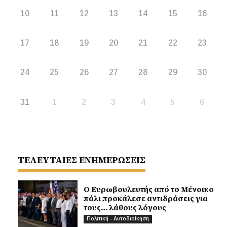
10
11
12
13
14
15
16
17
18
19
20
21
22
23
24
25
26
27
28
29
30
31
1
2
3
4
5
6
ΤΕΛΕΥΤΑΙΕΣ ΕΝΗΜΕΡΩΣΕΙΣ
Ο Ευρωβουλευτής από το Μένοικο
πάλι προκάλεσε αντιδράσεις για
τους… λάθους λόγους
Πολιτική - Αυτοδιοίκηση