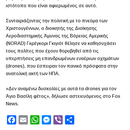
ιστότοπο που είναι αφιερωμένος σε αυτό.
Συνταιριάζοντας την πολιτική με το πνεύμα των
Χριστουγέννων, ο διοικητής της Διοίκησης
Αεροδιαστημικής Άμυνας της Βόρειας Αμερικής
(NORAD) Γκρέγκορι Γκιγιότ θέλησε να καθησυχάσει
τους πολίτες που έχουν θορυβηθεί από τις
υπερπτήσεις μη επανδρωμένων εναέριων οχημάτων
(drones), που έσπειραν τον πανικό πρόσφατα στην
ανατολική ακτή των ΗΠΑ.
«Δεν αναμένω δυσκολίες με αυτά τα drones για τον
Άγιο Βασίλη φέτος», δήλωσε αστειευόμενος στο Fox
News.
F
E
W
M
Vi
S
a
m
h
e
b
h