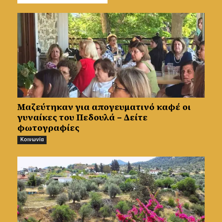
Μαζεύτηκαν για απογευματινό καφέ οι
γυναίκες του Πεδουλά – Δείτε
φωτογραφίες
Κοινωνία