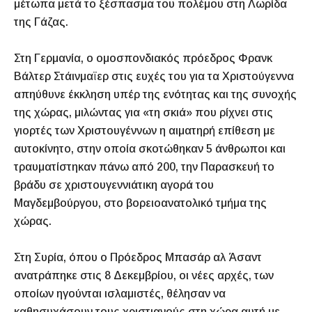
μέτωπα μετά το ξέσπασμα του πολέμου στη Λωρίδα
της Γάζας.
Στη Γερμανία, ο ομοσπονδιακός πρόεδρος Φρανκ
Βάλτερ Στάινμαϊερ στις ευχές του για τα Χριστούγεννα
απηύθυνε έκκληση υπέρ της ενότητας και της συνοχής
της χώρας, μιλώντας για «τη σκιά» που ρίχνει στις
γιορτές των Χριστουγέννων η αιματηρή επίθεση με
αυτοκίνητο, στην οποία σκοτώθηκαν 5 άνθρωποι και
τραυματίστηκαν πάνω από 200, την Παρασκευή το
βράδυ σε χριστουγεννιάτικη αγορά του
Μαγδεμβούργου, στο βορειοανατολικό τμήμα της
χώρας.
Στη Συρία, όπου ο Πρόεδρος Μπασάρ αλ Άσαντ
ανατράπηκε στις 8 Δεκεμβρίου, οι νέες αρχές, των
οποίων ηγούνται ισλαμιστές, θέλησαν να
καθησυχάσουν τους χριστιανούς στη χώρα αυτή με