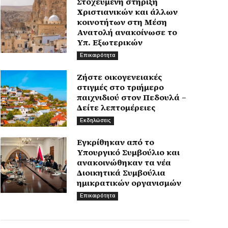
Στοχευμένη στήριξη
Χριστιανικών και άλλων
κοινοτήτων στη Μέση
Ανατολή ανακοίνωσε το
Υπ. Εξωτερικών
Επικαιρότητα
Ζήστε οικογενειακές
στιγμές στο τριήμερο
παιχνιδιού στον Πεδουλά –
Δείτε λεπτομέρειες
Εκδηλώσεις
Εγκρίθηκαν από το
Υπουργικό Συμβούλιο και
ανακοινώθηκαν τα νέα
Διοικητικά Συμβούλια
ημικρατικών οργανισμών
Επικαιρότητα