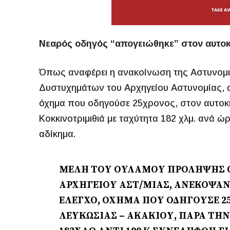
Νεαρός οδηγός “απογειώθηκε” στον αυτοκ
Όπως αναφέρει η ανακοίνωση της Αστυνομι
Δυστυχημάτων του Αρχηγείου Αστυνομίας, αν
όχημα που οδηγούσε 25χρονος, στον αυτοκ
Κοκκινοτριμιθιά με ταχύτητα 182 χλμ. ανά ώ
αδίκημα.
ΜΈΛΗ ΤΟΥ ΟΥΛΑΜΟΎ ΠΡΌΛΗΨΗΣ 
ΑΡΧΗΓΕΊΟΥ ΑΣΤ/ΜΊΑΣ, ΑΝΈΚΟΨΑΝ 
ΈΛΕΓΧΟ, ΌΧΗΜΑ ΠΟΥ ΟΔΗΓΟΎΣΕ 2
ΛΕΥΚΩΣΊΑΣ – ΑΚΑΚΊΟΥ, ΠΑΡΆ ΤΗ