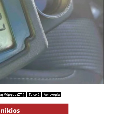
κή Μόρφου (ΣΤ’)
Τοπικά
Αστυνομία