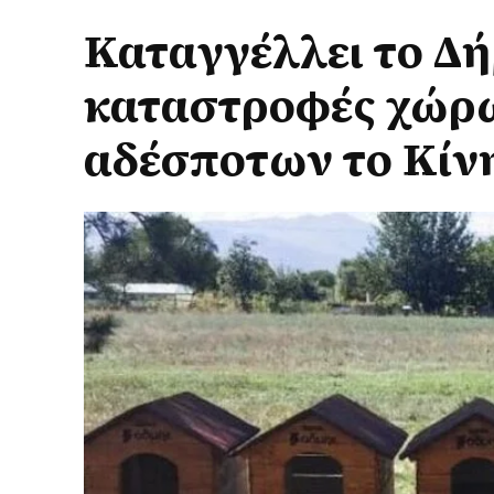
Καταγγέλλει το Δή
καταστροφές χώρω
αδέσποτων το Κίν