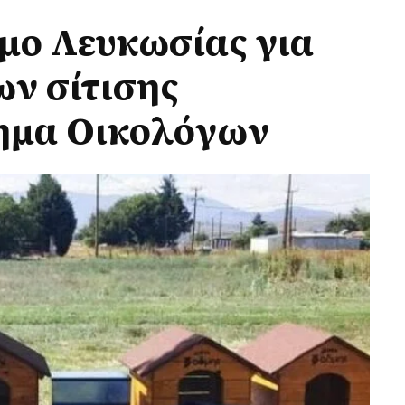
μο Λευκωσίας για
ν σίτισης
ημα Οικολόγων