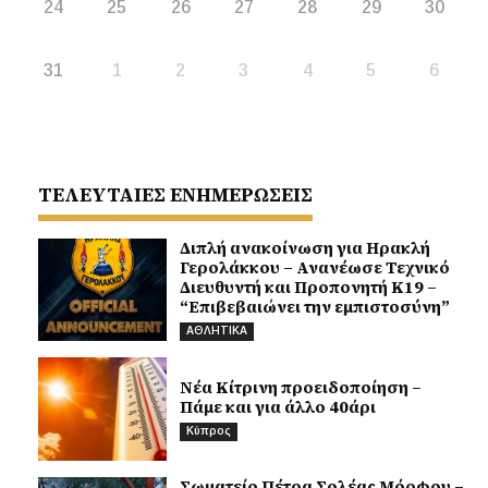
24
25
26
27
28
29
30
31
1
2
3
4
5
6
ΤΕΛΕΥΤΑΙΕΣ ΕΝΗΜΕΡΩΣΕΙΣ
Διπλή ανακοίνωση για Ηρακλή
Γερολάκκου – Ανανέωσε Τεχνικό
Διευθυντή και Προπονητή Κ19 –
“Επιβεβαιώνει την εμπιστοσύνη”
ΑΘΛΗΤΙΚΑ
Νέα Κίτρινη προειδοποίηση –
Πάμε και για άλλο 40άρι
Κύπρος
Σωματείο Πέτρα Σολέας Μόρφου –