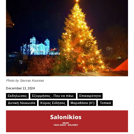
Photo by Savvas Koureas
December 13, 2024
Εκδηλώσεις
Εξορμήσεις - Που να πάω;
Επικαιρότητα
Δυτική Λευκωσία
Κύριες Ειδήσεις
Μαραθάσα (Η’)
Τοπικά