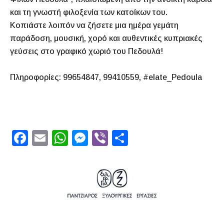
και τη γνωστή φιλοξενία των κατοίκων του.
Κοπιάστε λοιπόν να ζήσετε μια ημέρα γεμάτη
παράδοση, μουσική, χορό και αυθεντικές κυπριακές
γεύσεις στο γραφικό χωριό του Πεδουλά!
Πληροφορίες: 99654847, 99410559, #elate_Pedoula
F
E
W
M
Vi
S
a
m
h
e
b
h
c
ai
at
s
er
ar
e
l
s
s
e
b
A
e
o
p
n