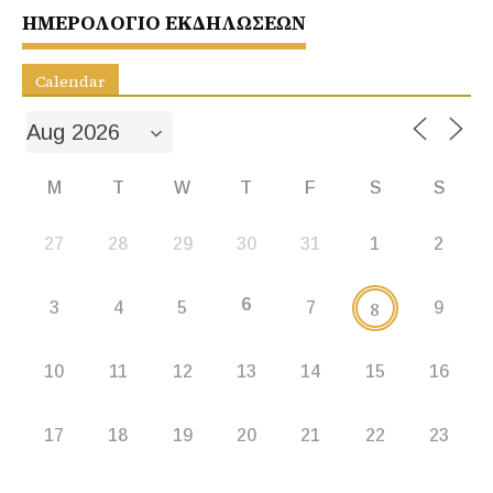
o
p
g
ΗΜΕΡΟΛΟΓΙΟ ΕΚΔΗΛΩΣΕΩΝ
k
er
Calendar
M
T
W
T
F
S
S
27
28
29
30
31
1
2
6
8
3
4
5
7
9
10
11
12
13
14
15
16
17
18
19
20
21
22
23