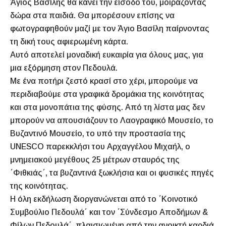
Άγιος Βασίλης θα κάνει την είσοδο του, μοιράζοντας
δώρα στα παιδιά. Θα μπορέσουν επίσης να
φωτογραφηθούν μαζί με τον Άγιο Βασίλη παίρνοντας
τη δική τους αφιερωμένη κάρτα.
Αυτό αποτελεί μοναδική ευκαιρία για όλους μας, για
μια εξόρμηση στον Πεδουλά.
Με ένα ποτήρι ζεστό κρασί στο χέρι, μπορούμε να
περιδιαβούμε στα γραφικά δρομάκια της κοινότητας
και στα μονοπάτια της φύσης. Από τη λίστα μας δεν
μπορούν να απουσιάζουν το Λαογραφικό Μουσείο, το
Βυζαντινό Μουσείο, το υπό την προστασία της
UNESCO παρεκκλήσι του Αρχαγγέλου Μιχαήλ, ο
μνημειακού μεγέθους 25 μέτρων σταυρός της
΄Φιθκιάς΄, τα βυζαντινά ξωκλήσια και οι φυσικές πηγές
της κοινότητας.
Η όλη εκδήλωση διοργανώνεται από το ΄Κοινοτικό
Συμβούλιο Πεδουλά΄ και τον ΄Σύνδεσμο Αποδήμων &
Φίλων Πεδουλά΄, πλαισιωμένη από την ανοικτή καρδιά