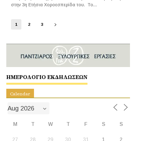
στην 3η Ετήσια Χοροεσπερίδα του. Το...
1
2
3
ΗΜΕΡΟΛΟΓΙΟ ΕΚΔΗΛΩΣΕΩΝ
Calendar
M
T
W
T
F
S
S
27
28
29
30
31
1
2