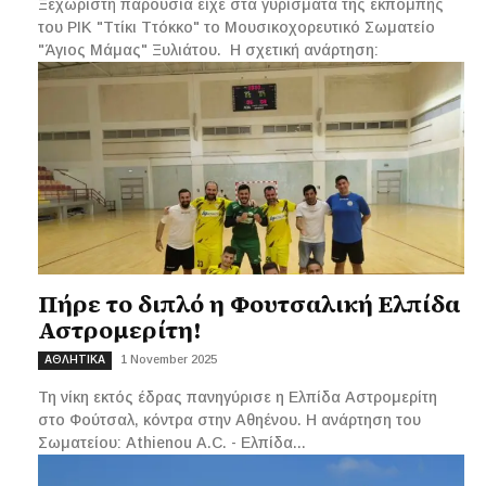
Ξεχωριστή παρουσία είχε στα γυρίσματα της εκπομπής
του ΡΙΚ "Ττίκι Ττόκκο" το Μουσικοχορευτικό Σωματείο
"Άγιος Μάμας" Ξυλιάτου. Η σχετική ανάρτηση:
Πήρε το διπλό η Φουτσαλική Ελπίδα
Αστρομερίτη!
1 November 2025
ΑΘΛΗΤΙΚΑ
Τη νίκη εκτός έδρας πανηγύρισε η Ελπίδα Αστρομερίτη
στο Φούτσαλ, κόντρα στην Αθηένου. H ανάρτηση του
Σωματείου: Athienou A.C. - Ελπίδα...