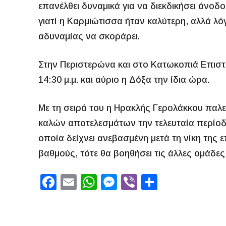
επανέλθει δυναμικά για να διεκδικήσει άνοδο.
γιατί η Καρμιώτισσα ήταν καλύτερη, αλλά λόγ
αδυναμίας να σκοράρει.
Στην Περιστερώνα και στο Κατωκοπιά Επισ
14:30 μ.μ. και αύριο η Δόξα την ίδια ώρα.
Με τη σειρά του η Ηρακλής Γερολάκκου παλεύ
καλών αποτελεσμάτων την τελευταία περίοδο
οποία δείχνει ανεβασμένη μετά τη νίκη της 
βαθμούς, τότε θα βοηθήσει τις άλλες ομάδες
F
E
W
M
Vi
S
a
m
h
e
b
h
c
ai
at
s
er
ar