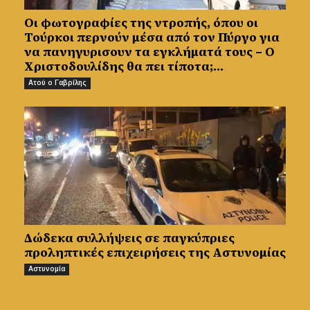
Οι φωτογραφίες της ντροπής, όπου οι
Τούρκοι περνούν μέσα από τον Πύργο για
να πανηγυρισουν τα εγκλήματά τους – Ο
Χριστοδουλίδης θα πει τίποτα;...
Ατού ο Γαβρίλης
Δώδεκα συλλήψεις σε παγκύπριες
προληπτικές επιχειρήσεις της Αστυνομίας
Αστυνομία