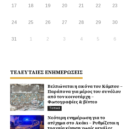
17
18
19
20
21
22
23
24
25
26
27
28
29
30
31
1
2
3
4
5
6
ΤΕΛΕΥΤΑΙΕΣ ΕΝΗΜΕΡΩΣΕΙΣ
Βελτιώνεται η εικόνα του Κάμπου –
Παράπονα για μέρος του συνόλου
από τον κοινοτάρχη –
Φωτογραφίες & βίντεο
Τοπικά
Νεότερη ενημέρωση για το
ατύχημα στο Ακάκι – Ρυθμίζεται η
τροχαία κίνηση χωρίς μεγάλες