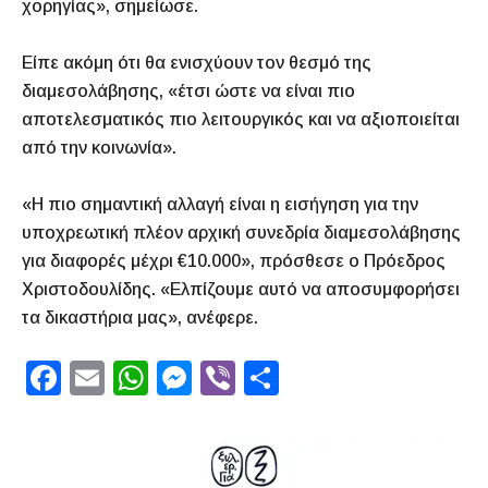
χορηγίας», σημείωσε.
Είπε ακόμη ότι θα ενισχύουν τον θεσμό της
διαμεσολάβησης, «έτσι ώστε να είναι πιο
αποτελεσματικός πιο λειτουργικός και να αξιοποιείται
από την κοινωνία».
«Η πιο σημαντική αλλαγή είναι η εισήγηση για την
υποχρεωτική πλέον αρχική συνεδρία διαμεσολάβησης
για διαφορές μέχρι €10.000», πρόσθεσε ο Πρόεδρος
Χριστοδουλίδης. «Ελπίζουμε αυτό να αποσυμφορήσει
τα δικαστήρια μας», ανέφερε.
F
E
W
M
Vi
S
a
m
h
e
b
h
c
ai
at
s
er
ar
e
l
s
s
e