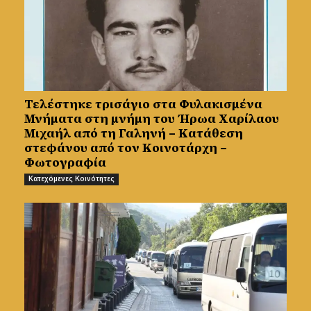
Τελέστηκε τρισάγιο στα Φυλακισμένα
Μνήματα στη μνήμη του Ήρωα Χαρίλαου
Μιχαήλ από τη Γαληνή – Κατάθεση
στεφάνου από τον Κοινοτάρχη –
Φωτογραφία
Κατεχόμενες Κοινότητες