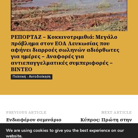
ΡΕΠΟΡΤΑΖ – Κοκκινοτριμιθιά: Μεγάλο
πρόβλημα στον ΕΟΑ Λευκωσίας που
αφήνει διαρροές σωληνών αδιόρθωτες
για ημέρες – Αναφορές για
αντιεπαγγελματικές συμπεριφορές –
ΒΙΝΤΕΟ
Πολιτική - Αυτοδιοίκηση
PREVIOUS ARTICLE
NEXT ARTICLE
Ενδιαφέρον σεμινάριο
Κύπρος: Πρώτη στην
για γονείς
Ευρώπη σε
We are using cookies to give you the best experience on our
διοργανώνεται στον
αναχωρήσεις
website.
Αστρομερίτη – Όλες οι
παράτυπων