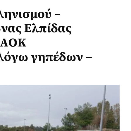
ηνισμού –
νας Ελπίδας
ΠΑΟΚ
 λόγω γηπέδων –