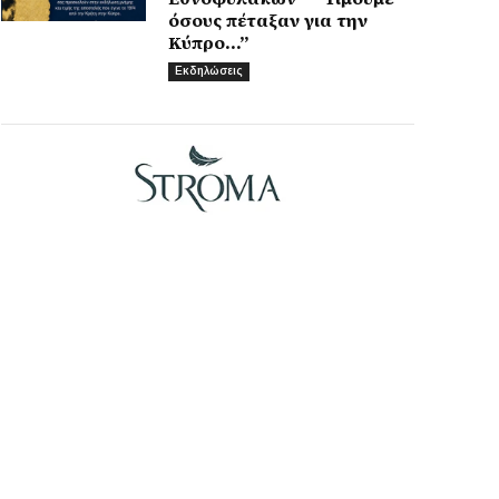
όσους πέταξαν για την
Κύπρο…”
Εκδηλώσεις