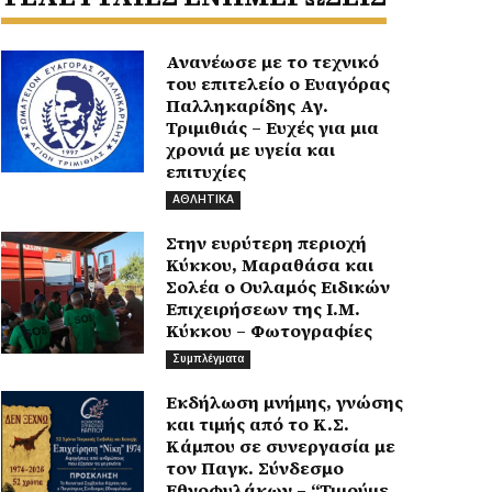
Ανανέωσε με το τεχνικό
του επιτελείο ο Ευαγόρας
Παλληκαρίδης Αγ.
Τριμιθιάς – Ευχές για μια
χρονιά με υγεία και
επιτυχίες
ΑΘΛΗΤΙΚΑ
Στην ευρύτερη περιοχή
Κύκκου, Μαραθάσα και
Σολέα ο Ουλαμός Ειδικών
Επιχειρήσεων της Ι.Μ.
Κύκκου – Φωτογραφίες
Συμπλέγματα
Εκδήλωση μνήμης, γνώσης
και τιμής από το Κ.Σ.
Κάμπου σε συνεργασία με
τον Παγκ. Σύνδεσμο
Εθνοφυλάκων – “Τιμούμε