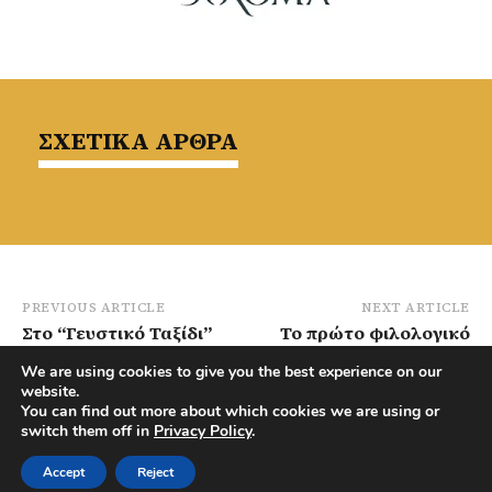
ΣΧΕΤΙΚΑ ΑΡΘΡΑ
PREVIOUS ARTICLE
NEXT ARTICLE
Στο “Γευστικό Ταξίδι”
Το πρώτο φιλολογικό
μίλησε ο π.
μνημόσυνο του μεγάλου
We are using cookies to give you the best experience on our
Χριστόφορος της
διανοητή από τον
website.
Τεμβριάς – ΒΙΝΤΕΟ
Μουτουλλά Δρ. Κλείτου
You can find out more about which cookies we are using or
Ιωαννίδη – Παρουσία
switch them off in
Privacy Policy
.
Υπ. Παιδείας
Accept
Reject