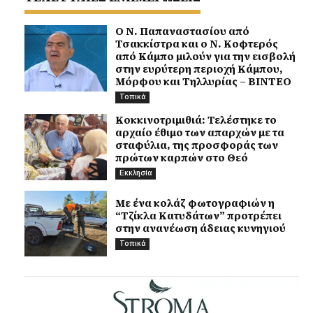
Ο Ν. Παπαναστασίου από
Τσακκίστρα και ο Ν. Κοφτερός
από Κάμπο μιλούν για την εισβολή
στην ευρύτερη περιοχή Κάμπου,
Μόρφου και Τηλλυρίας – ΒΙΝΤΕΟ
Τοπικά
Κοκκινοτριμιθιά: Τελέστηκε το
αρχαίο έθιμο των απαρχών με τα
σταφύλια, της προσφοράς των
πρώτων καρπών στο Θεό
Εκκλησία
Με ένα κολάζ φωτογραφιών η
“Τζίκλα Κατυδάτων” προτρέπει
στην ανανέωση άδειας κυνηγιού
Τοπικά